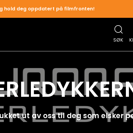
g hold deg oppdatert på filmfronten!
SØK
K
ERLEDYKKER
ukket ut av oss til deg som elsker p