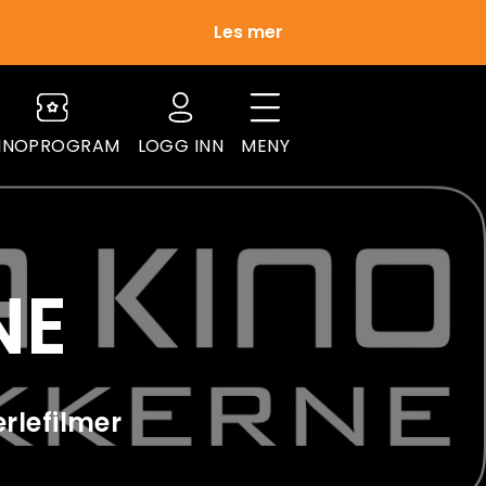
Les mer
INOPROGRAM
LOGG INN
MENY
NE
erlefilmer