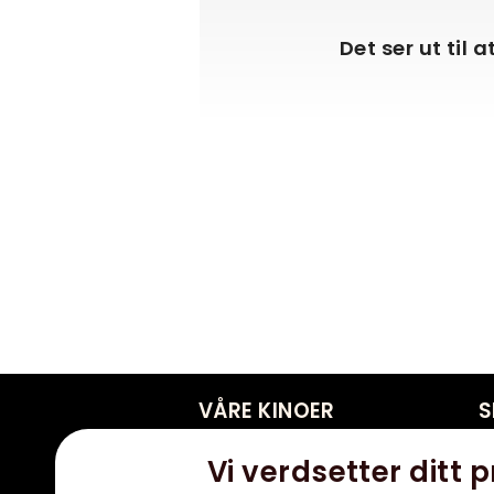
Det ser ut til 
VÅRE KINOER
S
Aurora kino Fokus
K
Vi verdsetter ditt p
Aurora kino Alta
B