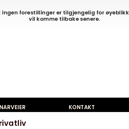
at ingen forestillinger er tilgjengelig for øyeblik
vil komme tilbake senere.
NARVEIER
KONTAKT
inobursdag
Åpningstider
rivatliv
abykino
Kontakt oss