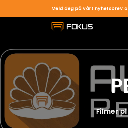
Meld deg på vårt nyhetsbrev o
P
Filmer pl