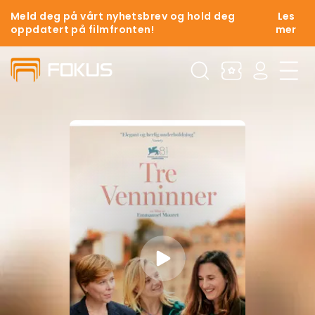
Meld deg på vårt nyhetsbrev og hold deg
Les
oppdatert på filmfronten!
mer