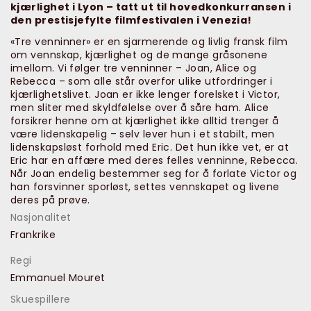
kjærlighet i Lyon – tatt ut til hovedkonkurransen i
den prestisjefylte filmfestivalen i Venezia!
«Tre venninner» er en sjarmerende og livlig fransk film
om vennskap, kjærlighet og de mange gråsonene
imellom. Vi følger tre venninner – Joan, Alice og
Rebecca – som alle står overfor ulike utfordringer i
kjærlighetslivet. Joan er ikke lenger forelsket i Victor,
men sliter med skyldfølelse over å såre ham. Alice
forsikrer henne om at kjærlighet ikke alltid trenger å
være lidenskapelig – selv lever hun i et stabilt, men
lidenskapsløst forhold med Eric. Det hun ikke vet, er at
Eric har en affære med deres felles venninne, Rebecca.
Når Joan endelig bestemmer seg for å forlate Victor og
han forsvinner sporløst, settes vennskapet og livene
deres på prøve.
Nasjonalitet
Frankrike
Regi
Emmanuel Mouret
Skuespillere