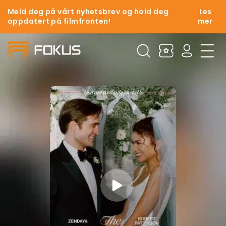
Meld deg på vårt nyhetsbrev og hold deg
Les
oppdatert på filmfronten!
mer