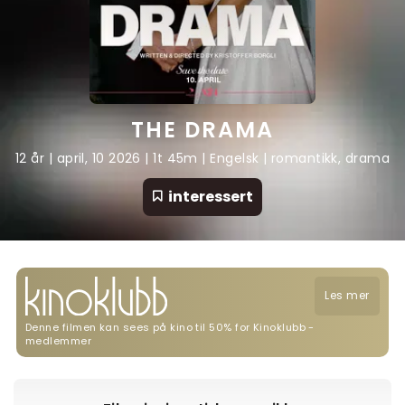
THE DRAMA
12 år | april, 10 2026 | 1t 45m | Engelsk | romantikk, drama
interessert
Les mer
Denne filmen kan sees på kino til 50% for Kinoklubb -
medlemmer