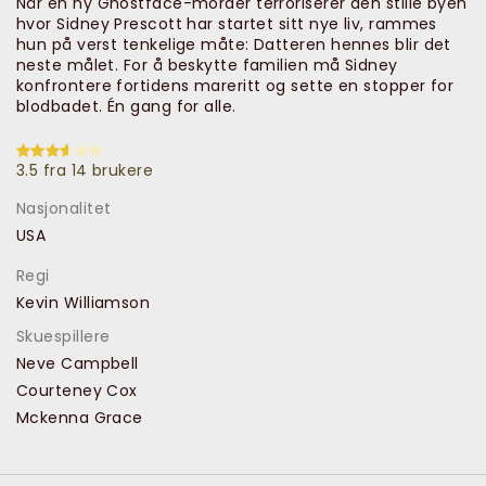
Når en ny Ghostface-morder terroriserer den stille byen
hvor Sidney Prescott har startet sitt nye liv, rammes
hun på verst tenkelige måte: Datteren hennes blir det
neste målet. For å beskytte familien må Sidney
konfrontere fortidens mareritt og sette en stopper for
blodbadet. Én gang for alle.
3.5 fra 14 brukere
Nasjonalitet
USA
Regi
Kevin Williamson
Skuespillere
Neve Campbell
Courteney Cox
Mckenna Grace