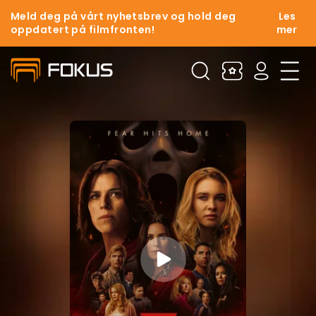
Meld deg på vårt nyhetsbrev og hold deg
Les
oppdatert på filmfronten!
mer