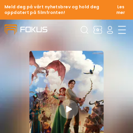
Meld deg på vårt nyhetsbrev og hold deg
Les
oppdatert på filmfronten!
mer