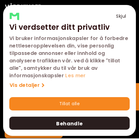
VÅRE KINOER
Skjul
SNARVEIER
Vi verdsetter ditt privatliv
KONTAKT
Vi bruker informasjonskapsler for å forbedre
nettleseropplevelsen din, vise personlig
FØLG OSS
tilpassede annonser eller innhold og
analysere trafikken vår. ved å klikke "tillat
alle", samtykker du til vår bruk av
informasjonskapsler
Les mer
Vis detaljer
Tillat alle
Hurtigkjøp
Behandle
Abonner på nyhetsbrev