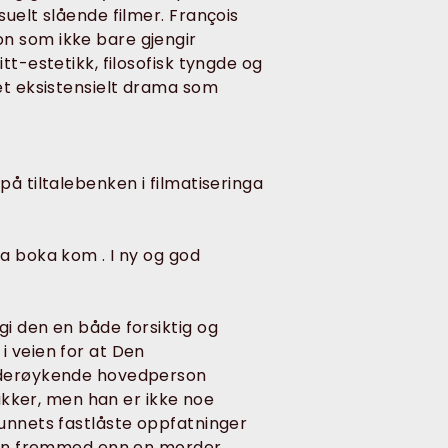
uelt slående filmer. François
n som ikke bare gjengir
tt-estetikk, filosofisk tyngde og
et eksistensielt drama som
å tiltale­benken i filmatiseringa
a boka kom . I ny og god
i den en både forsiktig og
i veien for at Den
jederøykende hovedperson
vakker, men han er ikke noe
funnets fastlåste oppfatninger
e en fremmed enn en morder.