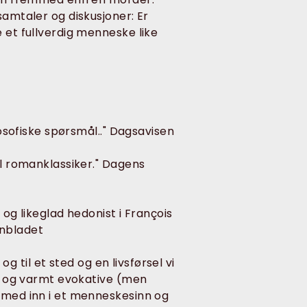
samtaler og diskusjoner: Er
 et fullverdig menneske like
losofiske spørsmål.." Dagsavisen
ll romanklassiker." Dagens
 og likeglad hedonist i François
enbladet
 og til et sted og en livsførsel vi
nte og varmt evokative (men
s med inn i et menneskesinn og