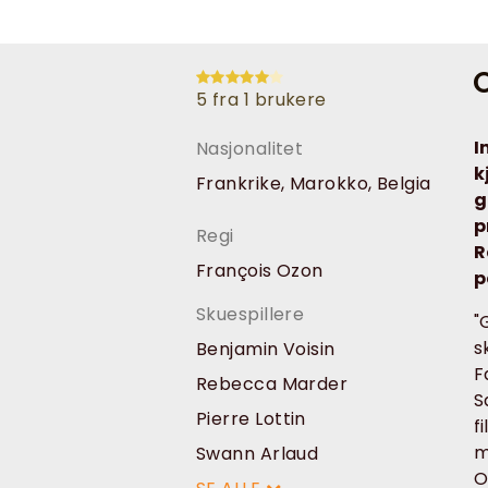
O
5 fra 1 brukere
I
Nasjonalitet
k
Frankrike, Marokko, Belgia
g
p
Regi
R
François Ozon
p
Skuespillere
"
s
Benjamin Voisin
F
Rebecca Marder
S
Pierre Lottin
f
m
Swann Arlaud
O