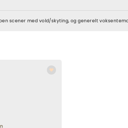
oen scener med vold/skyting, og generelt voksentema
en