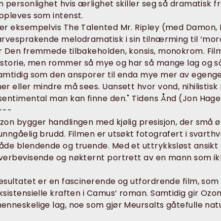
n personlighet hvis ærlighet skiller seg så dramatisk fr
ppleves som intenst.
er eksempelvis The Talented Mr. Ripley (med Damon, 
arvesprakende melodramatisk i sin tilnærming til ‘mord
r Den fremmede tilbakeholden, konsis, monokrom. Film
istorie, men rommer så mye og har så mange lag og s
amtidig som den ansporer til enda mye mer av egenge
er eller mindre må sees. Uansett hvor vond, nihilistis
sentimental man kan finne den." Tidens Ånd (Jon Hag
---
zon bygger handlingen med kjølig presisjon, der små ø
unngåelig brudd. Filmen er utsøkt fotografert i svarthvi
åde blendende og truende. Med et uttrykksløst ansikt 
verbevisende og nøkternt portrett av en mann som ikk
esultatet er en fascinerende og utfordrende film, som h
ksistensielle kraften i Camus’ roman. Samtidig gir Ozon 
enneskelige lag, noe som gjør Meursalts gåtefulle nat