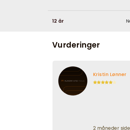
12 år
N
Vurderinger
Kristin Lønner
2 måneder sid