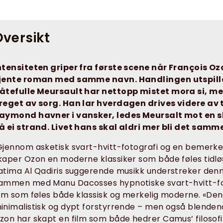
versikt
ntensiteten griper fra første scene når François 
jente roman med samme navn. Handlingen utspiller 
åtefulle Meursault har nettopp mistet mora si, men
reget av sorg. Han lar hverdagen drives videre av 
aymond havner i vansker, ledes Meursalt mot en 
å ei strand. Livet hans skal aldri mer bli det samm
Gjennom asketisk svart-hvitt-fotografi og en bemerkel
kaper Ozon en moderne klassiker som både føles tidlø
atima Al Qadiris suggerende musikk understreker denn
ammen med Manu Dacosses hypnotiske svart-hvitt-fot
ilm som føles både klassisk og merkelig moderne. «Den
inimalistisk og dypt forstyrrende – men også blenden
zon har skapt en film som både hedrer Camus’ filosofi 