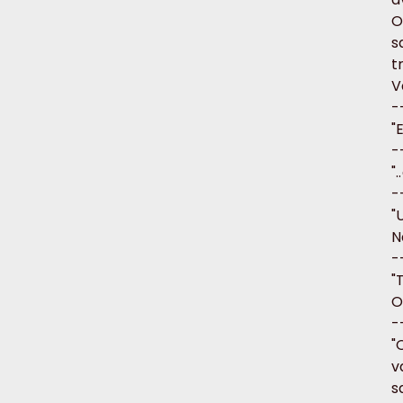
O
s
t
V
-
"
-
"
-
"
N
-
"
O
-
"
v
s