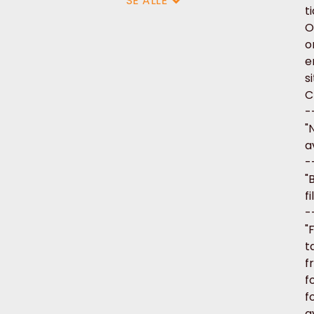
SE ALLE
t
O
o
e
s
C
-
"
a
-
"
f
-
"
t
f
f
f
a