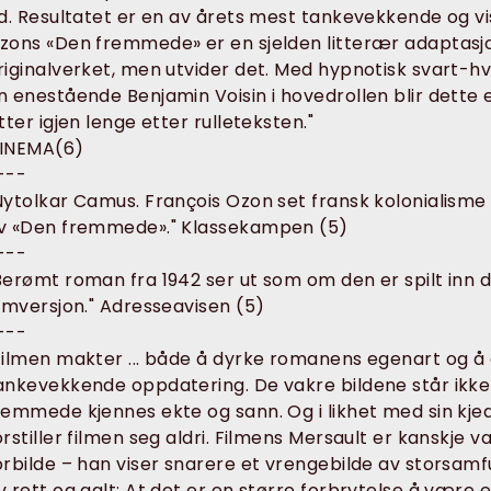
id. Resultatet er en av årets mest tankevekkende og vis
zons «Den fremmede» er en sjelden litterær adaptasjo
riginalverket, men utvider det. Med hypnotisk svart-hvi
n enestående Benjamin Voisin i hovedrollen blir dette 
itter igjen lenge etter rulleteksten."
INEMA(6)
---
Nytolkar Camus. François Ozon set fransk kolonialisme p
v «Den fremmede»." Klassekampen (5)
---
Berømt roman fra 1942 ser ut som om den er spilt inn d
ilmversjon." Adresseavisen (5)
---
Filmen makter ... både å dyrke romanens egenart og å g
ankevekkende oppdatering. De vakre bildene står ikke 
remmede kjennes ekte og sann. Og i likhet med sin k
orstiller filmen seg aldri. Filmens Mersault er kanskje 
orbilde – han viser snarere et vrengebilde av storsam
v rett og galt: At det er en større forbrytelse å vær