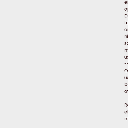
e
o
D
f
e
h
s
m
u
-
O
u
b
o
R
e
m