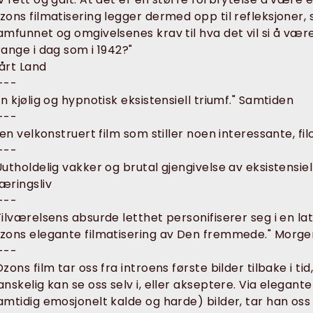
zons filmatisering legger dermed opp til refleksjoner, 
amfunnet og omgivelsenes krav til hva det vil si å være
range i dag som i 1942?"
årt Land
---
En kjølig og hypnotisk eksistensiell triumf." Samtiden
---
..en velkonstruert film som stiller noen interessante, fi
---
Uutholdelig vakker og brutal gjengivelse av eksistensie
æringsliv
---
Tilværelsens absurde letthet personifiserer seg i en lat
zons elegante filmatisering av Den fremmede." Morg
---
Ozons film tar oss fra introens første bilder tilbake i tid,
anskelig kan se oss selv i, eller akseptere. Via elega
amtidig emosjonelt kalde og harde) bilder, tar han os