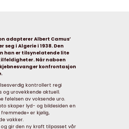
Ozon adapterer Albert Camus’
seg i Algerie i 1938. Den
 han er tilsynelatende lite
tilfeldigheter. Når naboen
skjebnesvanger konfrontasjon
e.
sesverdig kontrollert regi
s og urovekkende aktuell.
e følelsen av voksende uro.
o skaper lyd- og bildesiden en
 fremmede» er kjølig,
de vakker.
og gir den ny kraft tilpasset vår