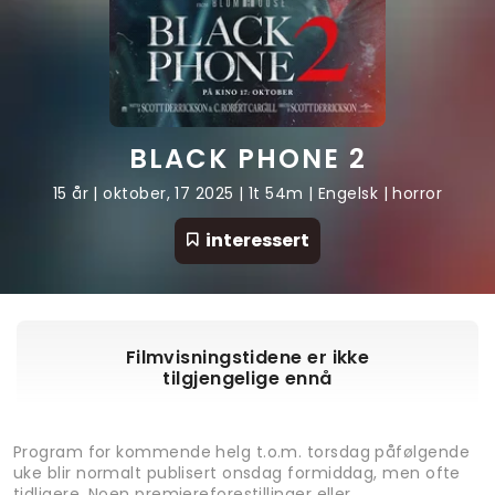
BLACK PHONE 2
15 år | oktober, 17 2025 | 1t 54m | Engelsk | horror
interessert
Filmvisningstidene er ikke
tilgjengelige ennå
Program for kommende helg t.o.m. torsdag påfølgende
uke blir normalt publisert onsdag formiddag, men ofte
tidligere. Noen premiereforestillinger eller