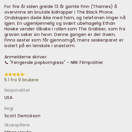
For fire år siden greide 13 år gamle Finn (Thames) å
overvinne sin brutale kidnapper i The Black Phone.
Ondskapen døde ikke med ham, og telefonen ringer nå
igjen. En ugjenkjennelig og svært ubehagelig Ethan
Hawke vender tilbake i rollen som The Grabber, som fra
graven søker sin hevn. Denne gangen er det Gwen,
Finns søster som får gjennomgå, mens søskenparet er
isolert på en leirskole i snøstorm.
Anmelderne skriver:
📞 "Fengende popkorngrøss" - NRK Filmpolitier
5.1 fra 9 brukere
Nasjonalitet
USA
Regi
Scott Derrickson
Skuespillere