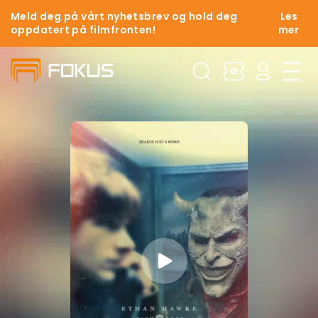
Meld deg på vårt nyhetsbrev og hold deg
Les
oppdatert på filmfronten!
mer