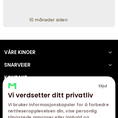
10 måneder siden
VÅRE KINOER
SNARVEIER
KONTAKT
Skjul
FØLG OSS
Vi verdsetter ditt privatliv
Vi bruker informasjonskapsler for å forbedre
nettleseropplevelsen din, vise personlig
tilpassede annonser eller innhold og