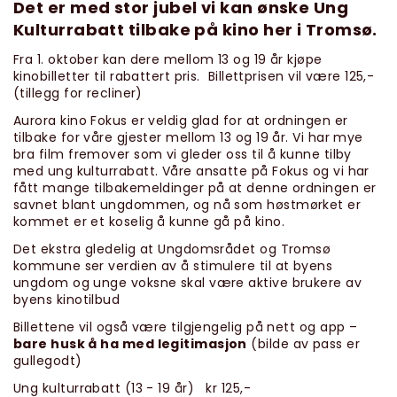
Det er med stor jubel vi kan ønske Ung
Kulturrabatt tilbake på kino her i Tromsø.
Fra 1. oktober kan dere mellom 13 og 19 år kjøpe
kinobilletter til rabattert pris. Billettprisen vil være 125,-
(tillegg for recliner)
Aurora kino Fokus er veldig glad for at ordningen er
tilbake for våre gjester mellom 13 og 19 år. Vi har mye
bra film fremover som vi gleder oss til å kunne tilby
med ung kulturrabatt. Våre ansatte på Fokus og vi har
fått mange tilbakemeldinger på at denne ordningen er
savnet blant ungdommen, og nå som høstmørket er
kommet er et koselig å kunne gå på kino.
Det ekstra gledelig at Ungdomsrådet og Tromsø
kommune ser verdien av å stimulere til at byens
ungdom og unge voksne skal være aktive brukere av
byens kinotilbud
Billettene vil også være tilgjengelig på nett og app –
bare husk å ha med legitimasjon
(bilde av pass er
gullegodt)
Ung kulturrabatt (13 - 19 år) kr 125,-