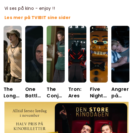
Vi ses på kino - enjoy !!
Les mer på TVIBIT sine sider
The
One
The
Tron:
Five
Angrer
Long
Battle
Conjuring:
Ares
Nights
på
Walk
After
Last
at
deg
Another
Rites
Freddy's
2