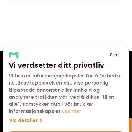
Skjul
Vi verdsetter ditt privatliv
VÅRE KINOER
Vi bruker informasjonskapsler for å forbedre
SNARVEIER
nettleseropplevelsen din, vise personlig
tilpassede annonser eller innhold og
KONTAKT
analysere trafikken vår. ved å klikke "tillat
alle", samtykker du til vår bruk av
FØLG OSS
informasjonskapsler
Les mer
Vis detaljer